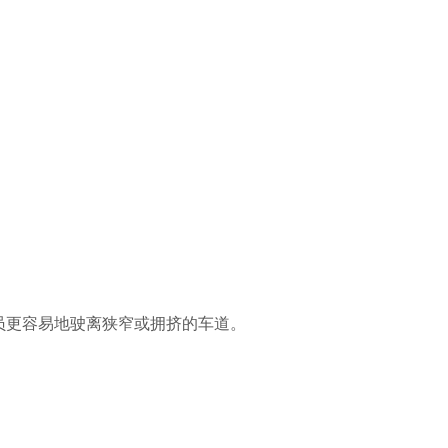
员更容易地驶离狭窄或拥挤的车道。