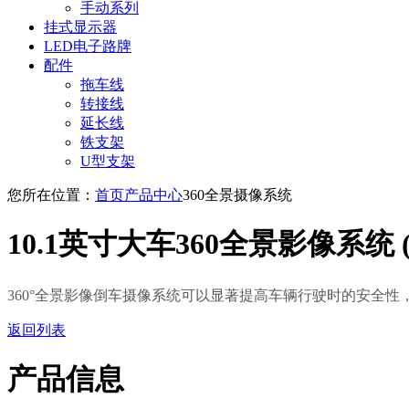
手动系列
挂式显示器
LED电子路牌
配件
拖车线
转接线
延长线
铁支架
U型支架
您所在位置：
首页
产品中心
360全景摄像系统
10.1英寸大车360全景影像系统 (S
360°全景影像倒车摄像系统可以显著提高车辆行驶时的安全
返回列表
产品信息